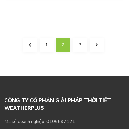
1
2
3
CÔNG TY CỔ PHẦN GIẢI PHÁP THỜI TIẾT
WEATHERPLUS
Mã số doanh nghiệp: 0106597121