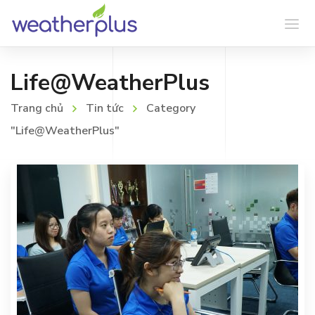
Life@WeatherPlus
Trang chủ
Tin tức
Category
"Life@WeatherPlus"