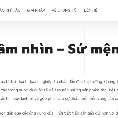
ÁO KHÍ HẬU
GIẢI PHÁP
VỀ CHÚNG TÔI
LIÊN HỆ
ầm nhìn – Sứ mệ
 nghiệp
Báo chí viết về chúng tôi
 điện
Life@WeatherPlus
Hợp tác phát triển
Công nghệ & Giải pháp
s là trở thành doanh nghiệp tư nhân dẫn đầu thị trường. Chúng t
i tác trong nước và quốc tế để tạo nên những sản phẩm thời tiết
các lĩnh vực kinh tế và góp phần cho sự phát triển bền vững của xã
dần đưa các ứng dụng của Thời tiết tiếp cận gần gũi hơn với đ