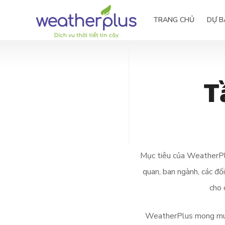
TRANG CHỦ
DỰ B
T
Tầm nhìn – Sứ mệnh
Nông
Giá trị cốt lõi
Thủy
Lịch sử hình thành
Giải thưởng
Mục tiêu của WeatherPlu
quan, ban ngành, các đố
cho 
WeatherPlus mong muốn 