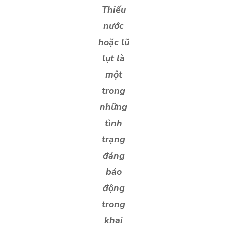
Thiếu
nước
hoặc lũ
lụt là
một
trong
những
tình
trạng
đáng
báo
động
trong
khai