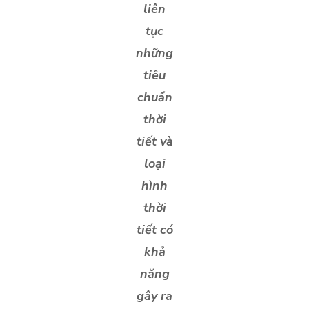
liên
tục
những
tiêu
chuẩn
thời
tiết và
loại
hình
thời
tiết có
khả
năng
gây ra