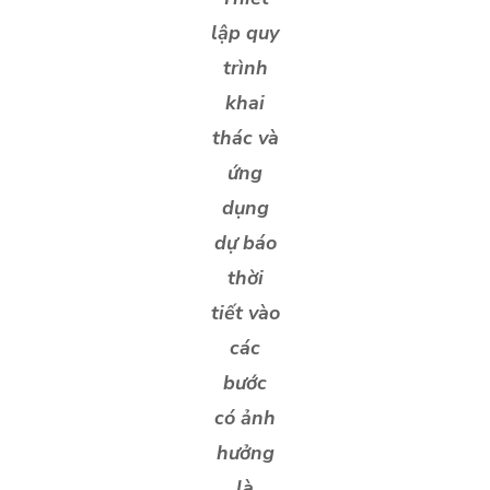
lập quy
trình
khai
thác và
ứng
dụng
dự báo
thời
tiết vào
các
bước
có ảnh
hưởng
là