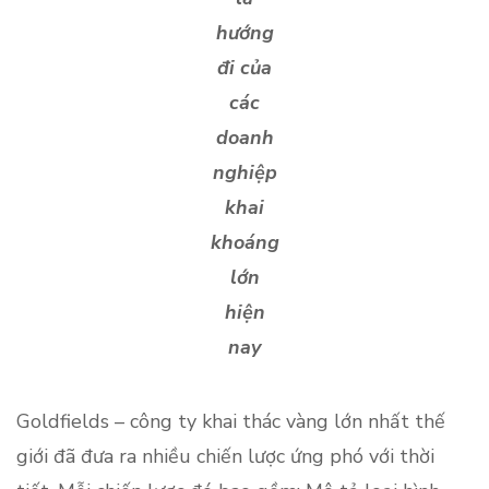
hướng
đi của
các
doanh
nghiệp
khai
khoáng
lớn
hiện
nay
Goldfields – công ty khai thác vàng lớn nhất thế
giới đã đưa ra nhiều chiến lược ứng phó với thời