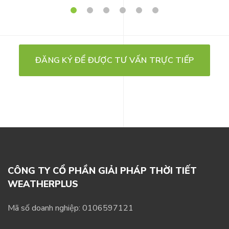
ĐĂNG KÝ ĐỂ ĐƯỢC TƯ VẤN TRỰC TIẾP
CÔNG TY CỔ PHẦN GIẢI PHÁP THỜI TIẾT
WEATHERPLUS
Mã số doanh nghiệp: 0106597121