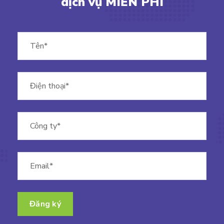
dịch
vụ
MIỄN
PHÍ