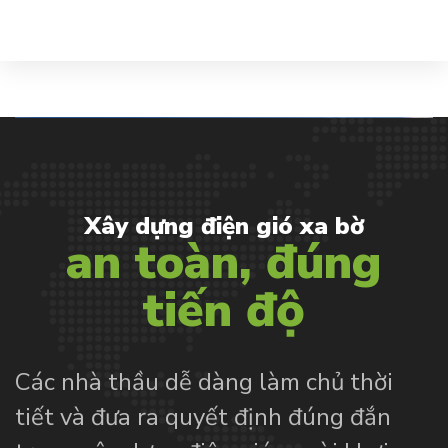
Xây
dựng
điện
gió
xa
bờ
an
toàn,
đúng
tiến
độ
Các nhà thầu dễ dàng làm chủ thời
tiết và đưa ra quyết định đúng đắn