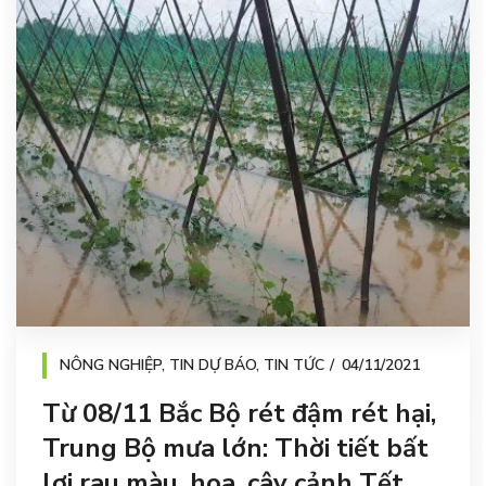
NÔNG NGHIỆP
,
TIN DỰ BÁO
,
TIN TỨC
04/11/2021
Từ 08/11 Bắc Bộ rét đậm rét hại,
Trung Bộ mưa lớn: Thời tiết bất
lợi rau màu, hoa, cây cảnh Tết