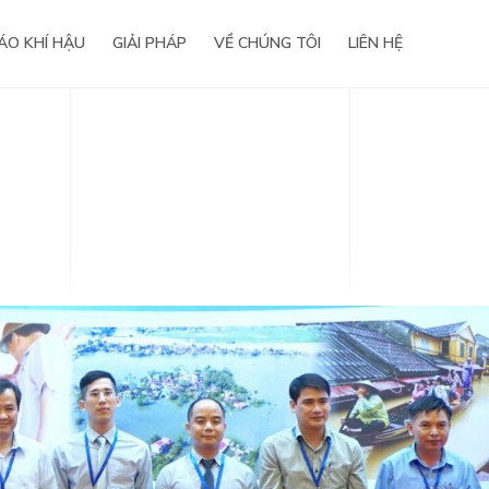
ÁO KHÍ HẬU
GIẢI PHÁP
VỀ CHÚNG TÔI
LIÊN HỆ
nghiệp
Báo chí viết về chúng tôi
iện
Life@WeatherPlus
Hợp tác phát triển
Công nghệ & Giải pháp