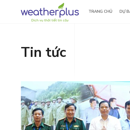
TRANG CHỦ
DỰ B
Tin tức
Tầm nhìn – Sứ mệnh
Nông 
Giá trị cốt lõi
Thủy đ
Lịch sử hình thành
Giải thưởng