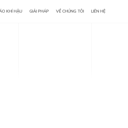
ÁO KHÍ HẬU
GIẢI PHÁP
VỀ CHÚNG TÔI
LIÊN HỆ
Tầm nhìn – Sứ mệnh
Giá trị cốt lõi
Lịch sử hình thành
Giải thưởng