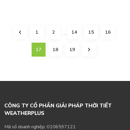
1
2
14
15
16
…
17
18
19
CÔNG TY CỔ PHẦN GIẢI PHÁP THỜI TIẾT
WEATHERPLUS
Mã số doanh nghiệp: 0106597121