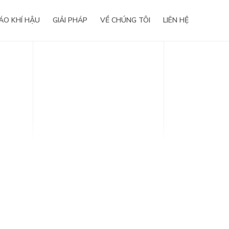
ÁO KHÍ HẬU
GIẢI PHÁP
VỀ CHÚNG TÔI
LIÊN HỆ
Tầm nhìn – Sứ mệnh
Giá trị cốt lõi
Lịch sử hình thành
Giải thưởng