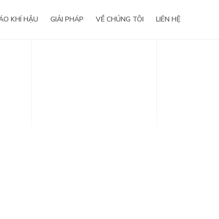
ÁO KHÍ HẬU
GIẢI PHÁP
VỀ CHÚNG TÔI
LIÊN HỆ
Tầm nhìn – Sứ mệnh
Giá trị cốt lõi
Lịch sử hình thành
Giải thưởng