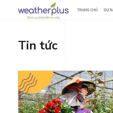
TRANG CHỦ
DỰ B
Tin tức
Tầm nhìn – Sứ mệnh
Nông 
Giá trị cốt lõi
Thủy đ
Lịch sử hình thành
Giải thưởng