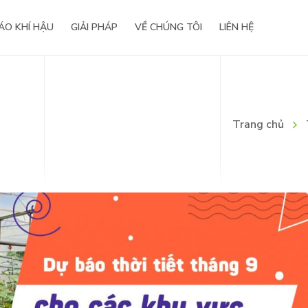
ÁO KHÍ HẬU
GIẢI PHÁP
VỀ CHÚNG TÔI
LIÊN HỆ
nghiệp
Báo chí viết về chúng tôi
Trang chủ
iện
Life@WeatherPlus
Hợp tác phát triển
Công nghệ & Giải pháp