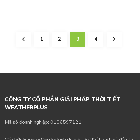
1
2
3
4
CÔNG TY CỔ PHẦN GIẢI PHÁP THỜI TIẾT
WEATHERPLUS
Mã số doanh nghiệp: 0106597121
Cấp bởi: Phòng Đăng ký kinh doanh - Sở Kế hoạch và đầu tư