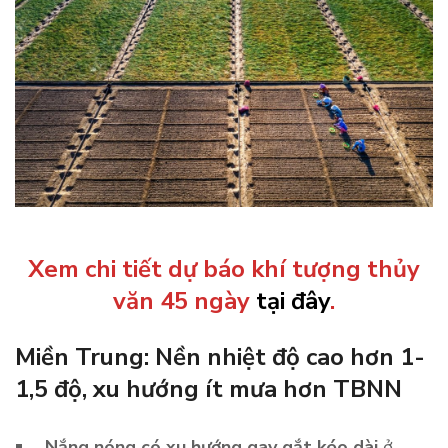
Xem chi tiết dự báo khí tượng thủy
văn 45 ngày
tại đây
.
Miền Trung: Nền nhiệt độ cao hơn 1-
1,5 độ, xu hướng ít mưa hơn TBNN
Nắng nóng có xu hướng gay gắt kéo dài
ở