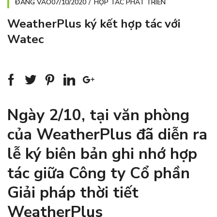
ĐĂNG VÀO
07/10/2020
HỢP TÁC PHÁT TRIỂN
WeatherPlus ký kết hợp tác với
Watec
Ngày 2/10, tại văn phòng
của WeatherPlus đã diễn ra
lễ ký biên bản ghi nhớ hợp
tác giữa Công ty Cổ phần
Giải pháp thời tiết
WeatherPlus