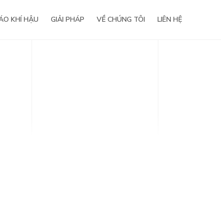
ÁO KHÍ HẬU
GIẢI PHÁP
VỀ CHÚNG TÔI
LIÊN HỆ
Tầm nhìn – Sứ mệnh
Giá trị cốt lõi
Lịch sử hình thành
Giải thưởng