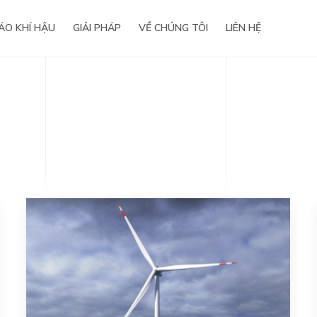
ÁO KHÍ HẬU
GIẢI PHÁP
VỀ CHÚNG TÔI
LIÊN HỆ
 nghiệp
Báo chí viết về chúng tôi
 điện
Life@WeatherPlus
Hợp tác phát triển
Công nghệ & Giải pháp