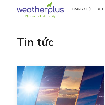
TRANG CHỦ
DỰ B
Tin tức
Tầm nhìn – Sứ mệnh
Nông
Giá trị cốt lõi
Thủy
Lịch sử hình thành
Giải thưởng