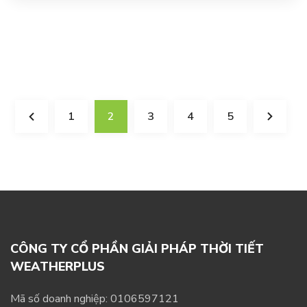
1
2
3
4
5
CÔNG TY CỔ PHẦN GIẢI PHÁP THỜI TIẾT
WEATHERPLUS
Mã số doanh nghiệp: 0106597121