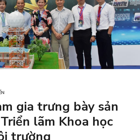
ỂN
m gia trưng bày sản
 Triển lãm Khoa học
ôi trường