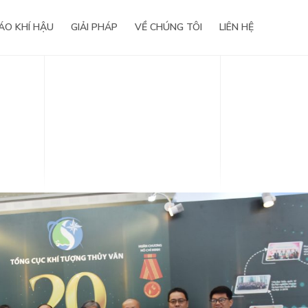
ÁO KHÍ HẬU
GIẢI PHÁP
VỀ CHÚNG TÔI
LIÊN HỆ
nghiệp
Báo chí viết về chúng tôi
iện
Life@WeatherPlus
Hợp tác phát triển
Công nghệ & Giải pháp