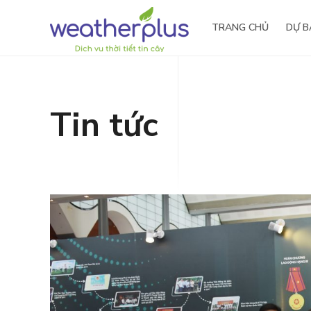
TRANG CHỦ
DỰ B
Tin tức
Tầm nhìn – Sứ mệnh
Nông 
Giá trị cốt lõi
Thủy đ
Lịch sử hình thành
Giải thưởng