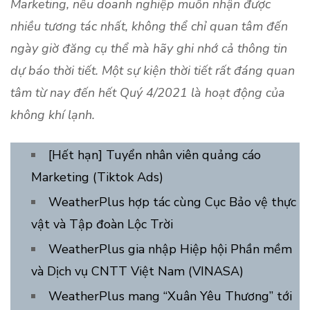
Marketing, nếu doanh nghiệp muốn nhận được
nhiều tương tác nhất, không thể chỉ quan tâm đến
ngày giờ đăng cụ thể mà hãy ghi nhớ cả thông tin
dự báo thời tiết. Một sự kiện thời tiết rất đáng quan
tâm từ nay đến hết Quý 4/2021 là hoạt động của
không khí lạnh.
[Hết hạn] Tuyển nhân viên quảng cáo
Marketing (Tiktok Ads)
WeatherPlus hợp tác cùng Cục Bảo vệ thực
vật và Tập đoàn Lộc Trời
WeatherPlus gia nhập Hiệp hội Phần mềm
và Dịch vụ CNTT Việt Nam (VINASA)
WeatherPlus mang “Xuân Yêu Thương” tới